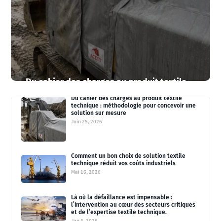
Du cahier des charges au produit textile
technique : méthodologie pour concevoir
Du cahier des charges au produit textile
une solution sur mesure
technique : méthodologie pour concevoir une
par
0livier
|
Juin 25, 2026
|
Actualités ACETT
solution sur mesure
Juin 25, 2026
Comment un bon choix de solution textile
technique réduit vos coûts industriels
Mai 16, 2026
Là où la défaillance est impensable :
l’intervention au cœur des secteurs critiques
et de l’expertise textile technique.
Jan 5, 2026