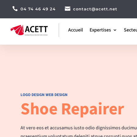


04 74 46 49 24
contact@acett.net
Accueil
Expertises
Secteu
LOGO DESIGN
WEB DESIGN
Shoe Repairer
At vero eos et accusamus iusto odio dignissimos ducimus
praesentium voluptatum deleniti atque corrupti quos at