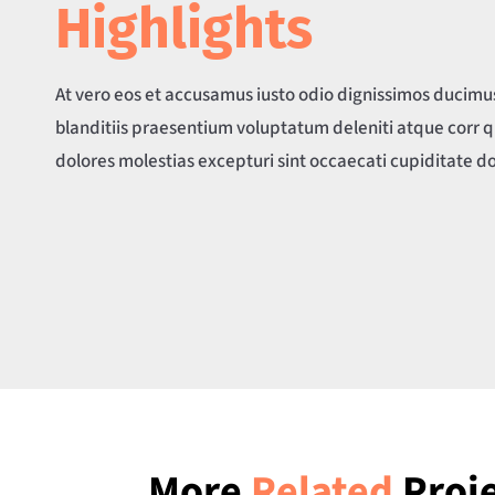
Highlights
At vero eos et accusamus iusto odio dignissimos ducimu
blanditiis praesentium voluptatum deleniti atque corr q
dolores molestias excepturi sint occaecati cupiditate do
More
Related
Proj